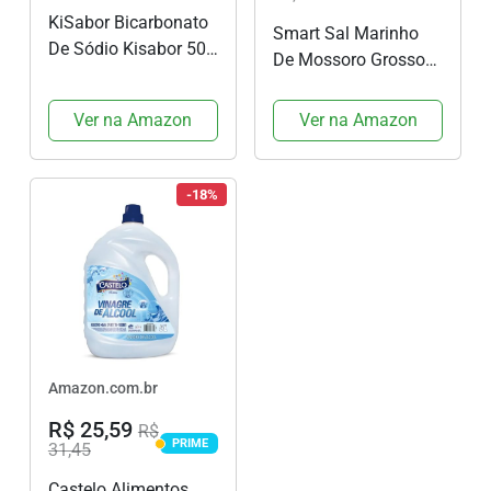
KiSabor Bicarbonato
Smart Sal Marinho
De Sódio Kisabor 500
De Mossoro Grosso
Gramas
1Kg
Ver na Amazon
Ver na Amazon
-18%
Amazon.com.br
R$ 25,59
R$
PRIME
31,45
PRIME
Castelo Alimentos