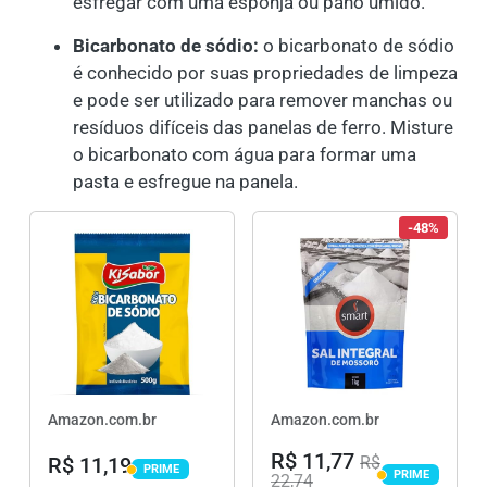
esfregar com uma esponja ou pano úmido.
Bicarbonato de sódio:
o bicarbonato de sódio
é conhecido por suas propriedades de limpeza
e pode ser utilizado para remover manchas ou
resíduos difíceis das panelas de ferro. Misture
o bicarbonato com água para formar uma
pasta e esfregue na panela.
-48%
Amazon.com.br
Amazon.com.br
R$ 11,77
R$ 11,19
R$
PRIME
PRIME
PRIME
22,74
PRIME