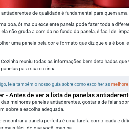
s antiaderentes de qualidade é fundamental para quem ama 
uma boa, ótima ou excelente panela pode fazer toda a difer
 ela não gruda a comida no fundo da panela, é fácil de limp
her uma panela pela cor e formato que diz que ela é boa, e
r Cozinha reuniu todas as informações bem detalhadas que 
 panelas para sua cozinha.
rtigo, leia também o nosso guia sobre como escolher as
melhore
r - Antes de ver a lista de panelas antiaderen
ta das melhores panelas antiaderentes, gostaria de falar 
êm sobre a escolha adequada.
encontrar a panela perfeita é uma tarefa complicada e difíc
r mais fácil do que você imagina.