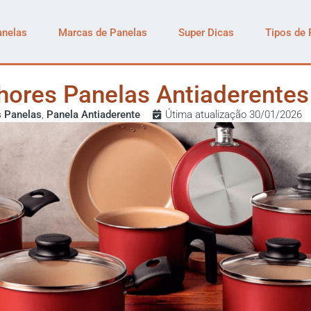
anelas
Marcas de Panelas
Super Dicas
Tipos de 
hores Panelas Antiaderente
 Panelas
,
Panela Antiaderente
Útima atualização 30/01/2026