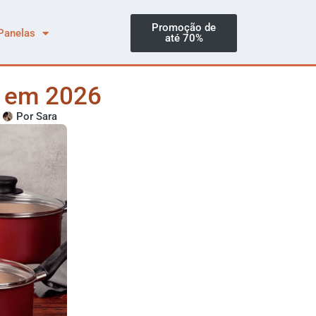
Promoção de
Panelas
até 70%
s em 2026
Por
Sara