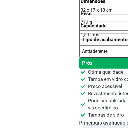
Dimensões
32 x 17 x 13 cm
Peso
772 g
Capacidade
1,5 Litros
Tipo de acabamento
Antiaderente
Prós
Ótima qualidade
Tampa em vidro c
Preço acessível
Revestimento inter
Pode ser utilizada
vitrocerâmico
Tampas de vidro
Principais avaliação 