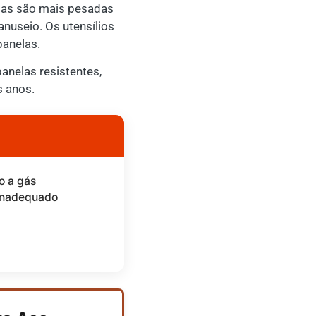
las são mais pesadas
nuseio. Os utensílios
panelas.
anelas resistentes,
s anos.
o a gás
inadequado