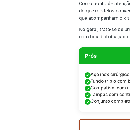
Como ponto de atenção
do que modelos convenc
que acompanham o kit t
No geral, trata-se de u
com boa distribuição d
Prós
Aço inox cirúrgico
Fundo triplo com b
Compatível com i
Tampas com contr
Conjunto completo