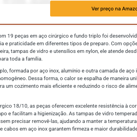
Ver preço na Amaz
om 19 peças em aço cirúrgico e fundo triplo foi desenvolvi
ia e praticidade em diferentes tipos de preparo. Com opç
deira, tampas de vidro e utensílios em nylon, ele atende des
para toda a família.
iplo, formada por aço inox, alumínio e outra camada de aço 
homogêneo. Dessa forma, o calor se espalha de maneira un
ara um cozimento mais eficiente e reduzindo o risco de al
rgico 18/10, as peças oferecem excelente resistência à co
po e facilitam a higienização. As tampas de vidro temper
em precisar removê-las, ajudando a manter a temperatura 
 e cabos em aço inox garantem firmeza e maior durabilidade