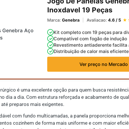
Jogo De Panelas Geneb
Inoxdavel 19 Peças
Marca:
Genebra
|
Avaliacao:
4.6 / 5
★
Kit completo com 19 peças para di
Compatível com fogão de indução
Revestimento antiaderente facilita
Distribuição de calor mais eficiente
Ver preço no Mercado 
irúrgico é uma excelente opção para quem busca resistênci
 no dia a dia. Com estrutura reforçada e acabamento de qua
 até preparos mais exigentes.
dável com fundo multicamadas, a panela proporciona melhor
entos cozinhem de forma mais uniforme e com maior eficiên