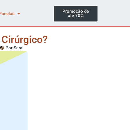
Promoção de
Panelas
até 70%
Cirúrgico?
Por
Sara