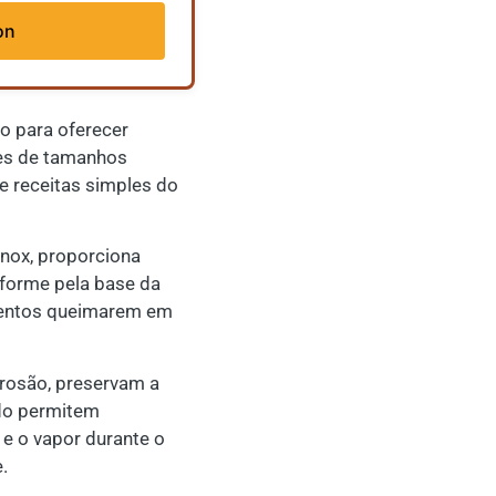
on
do para oferecer
ões de tamanhos
de receitas simples do
inox, proporciona
iforme pela base da
imentos queimarem em
rrosão, preservam a
ado permitem
e o vapor durante o
.