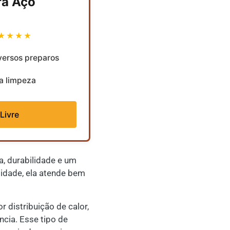
ra Aço
★★★★
versos preparos
 a limpeza
Livre
a, durabilidade e um
lidade, ela atende bem
 distribuição de calor,
cia. Esse tipo de