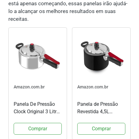
está apenas começando, essas panelas irão ajudá-
lo a alcançar os melhores resultados em suas
receitas.
Amazon.com.br
Amazon.com.br
Panela De Pressão
Panela de Pressão
Clock Original 3 Litros
Revestida 4,5L
Clock Clock Original
Fechamento Interno,
Polida Polido Pacote
Clock 9295302824,
Comprar
Comprar
De 5
Preto